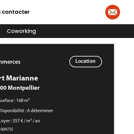
 contacter
Coworking
Location
mmerces
rt Marianne
00 Montpellier
Surface : 168 m²
Disponibilité : A déterminer
Loyer : 357 € / m² / an
 1004735