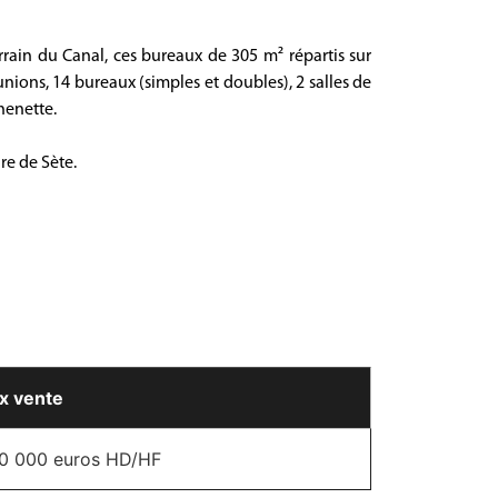
rrain du Canal, ces bureaux de 305 m² répartis sur
nions, 14 bureaux (simples et doubles), 2 salles de
henette.
are de Sète.
ix vente
0 000 euros HD/HF