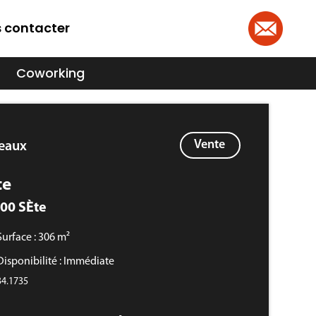
 contacter
Coworking
Vente
eaux
te
00 SÈte
Surface : 306 m²
Disponibilité : Immédiate
 34.1735